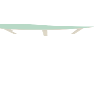
cm
500109.120
600557.120 – Mesa ala 120 x 45 cm
cm
500103.60
cm