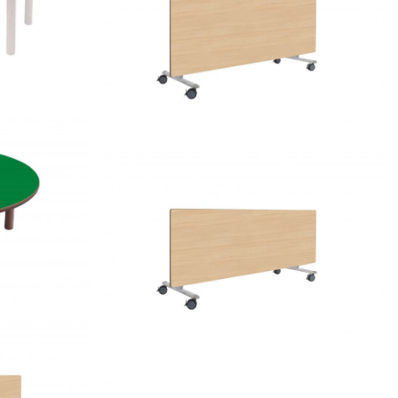
0 x 45 cm
REGULABLE
500608.80 – Mesa abatible lateral
da,
REGULABLE
500605.80 – Mesa abatible lateral