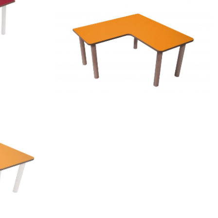
600558 – Mesa en “L”
cm