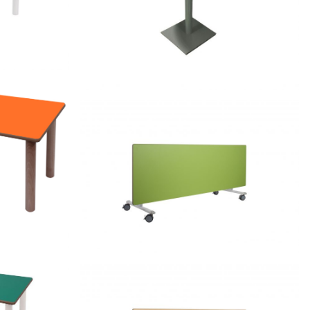
l
500626.80 – Mesa de REUNIÓN alta
0 x 45 cm
REGULABLE
500102.140 – Mesa abatible lateral