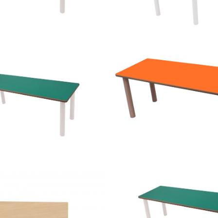
 – Mesa ala 120 x 45 cm
500628 – Mesa hexagona
600557.150 – Mesa ala 15
 – Mesa ala 150 x 45 cm