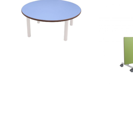
500626.90
500107.80 – Mesa redonda Ø 80 cm
REGULAB
500102.180
ONDA
600562.120 – Mesa semiredonda