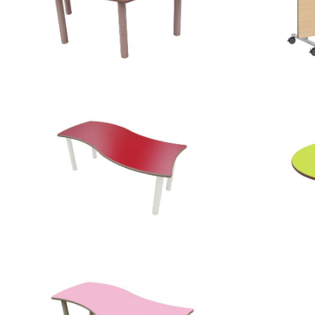
600552 – Mesa trapecio
REGULAB
500608.60 
500112 – Mesa rectangular ONDA
baja
500627.10