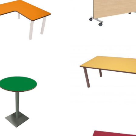
REGULABLE
500607.80 – Mesa abatibl
Mesa en L
60 cm
600551.60 – Mesa rectang