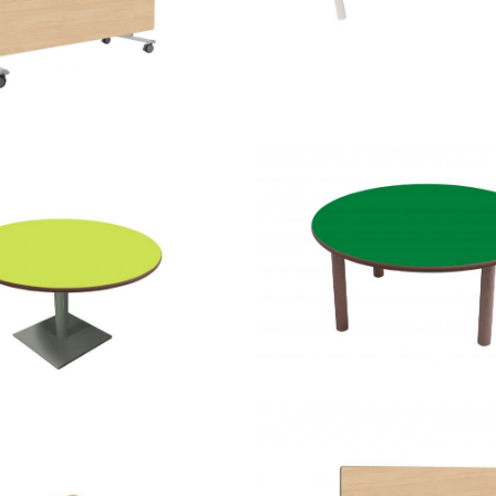
500110.150 – Mesa ala 15
LE
– Mesa abatible lateral
diámetro 100 cm
600554.100 – Mesa redon
0 – Mesa de REUNIÓN