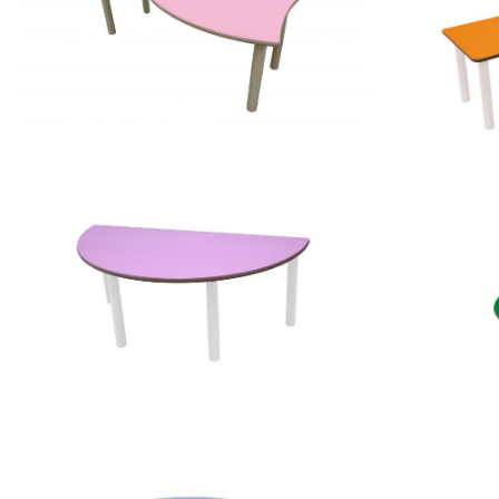
ONDA
600561.60 – Mesa rectangular
500623 – 
500106 – Mesa semiredonda