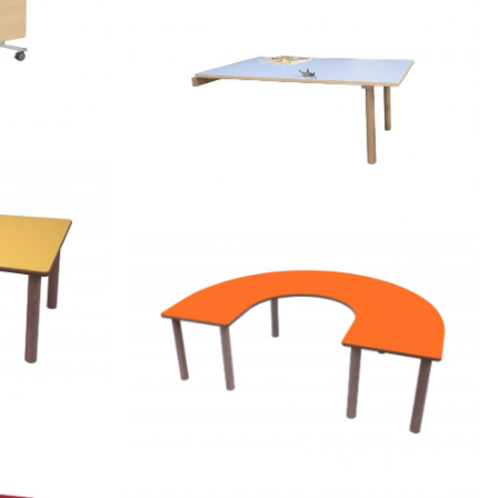
e lateral
cm
600501A – Mesa abatible 120 x 65
ular 120 x
cm
600556.120 – Mesa en “U” 150 x 120