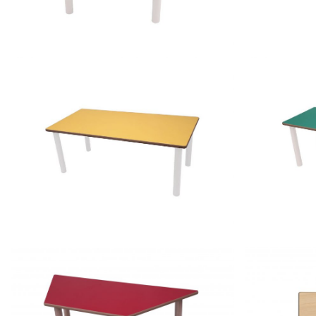
cm
500622.120
500107.120 – Mesa redonda Ø 120
60 cm
500622.150
500616.60 – Mesa rectangular 120 x