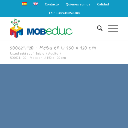
Contacto
Quienes somos
Calidad
Tel.: +34 948 850 384
500621.120 – Mesa en U 150 x 120 cm
Usted está aquí:
Inicio
/
Adulto
/
500621.120 – Mesa en U 150 x 120 cm