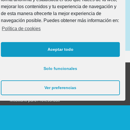
mejorar los contenidos y tu experiencia de navegación y
de esta manera ofrecerte la mejor experiencia de
He leído y acepto la
Política de Protección de Datos
navegación posible. Puedes obtener más información en:
Política de cookies
Aceptar todo
Solo funcionales
Productos
Ver preferencias
Mobiliario para Profesorado
Mobiliario Aulas 0-1 | Caminantes
Mobiliario para Aseos
Mobiliario para Otros Usos y dependencias