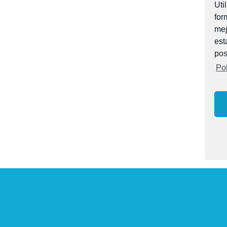
Uti
for
mej
est
pos
Pol