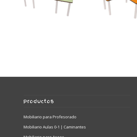
150 x 120 cm
500623 – Mesa en
500621.120 – Mesa en U
Productos
Mobiliario para Profesorado
Mobiliario Aulas 0-1 | Caminantes