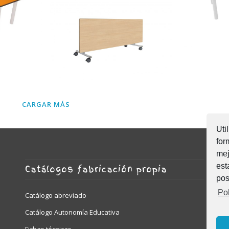
 L
semiredo
500618 –
REGULABLE
abatible lateral
500608.60 – Mesa
CARGAR MÁS
Uti
for
mej
est
Catálogos fabricación propia
pos
Pol
Catálogo abreviado
Catálogo Autonomía Educativa