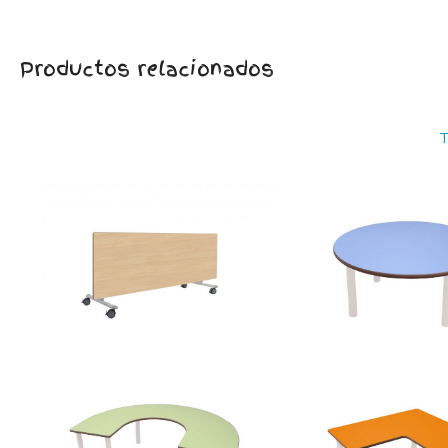
Productos relacionados
T
REGULABLE
abatible lateral
redonda Ø 100 c
500606.60 – Mesa
500619.100 – Mes