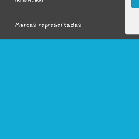
Fichas técnicas
Marcas representadas
MOBeduc | Game Movil