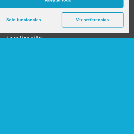
Aceptar todo
Tel. + 34 948 850 384
Email: info@mobeduc.com
Solo funcionales
Ver preferencias
Localización
Click to accept
marketing cookies and
enable this content