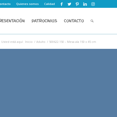
ontacto
Quienes somos
Calidad
RESENTACIÓN
PATROCINIOS
CONTACTO
Usted está aquí:
Inicio
/
Adulto
/
500622.150 – Mesa ala 150 x 45 cm