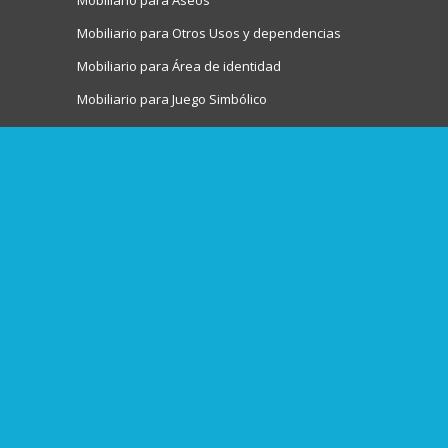
Mobiliario para Aseos
Mobiliario para Otros Usos y dependencias
Mobiliario para Área de identidad
Mobiliario para Juego Simbólico
Mobiliario Audiovisuales
Taquillas
Mobiliario para Biblioteca infantil
Mobiliario para Actividades artísticas
Juegos de interior
Mesas
Sillas
Tronas
Complementos para mobiliario escolar