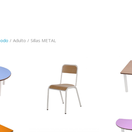
odo
/
Adulto
/
Sillas METAL
cuadrada
500615.60
m
a
500901 – Silla MASTER