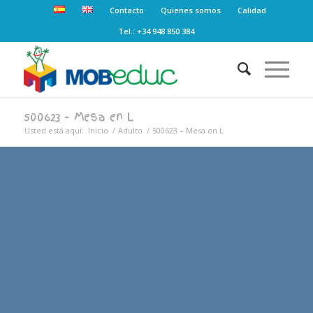
Contacto
Quienes somos
Calidad
Tel.: +34 948 850 384
500623 – Mesa en L
Usted está aquí:
Inicio
/
Adulto
/
500623 – Mesa en L