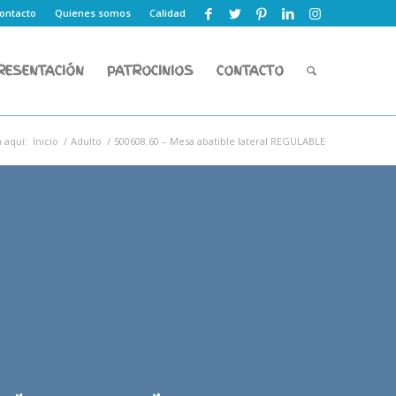
ontacto
Quienes somos
Calidad
RESENTACIÓN
PATROCINIOS
CONTACTO
 aquí:
Inicio
/
Adulto
/
500608.60 – Mesa abatible lateral REGULABLE