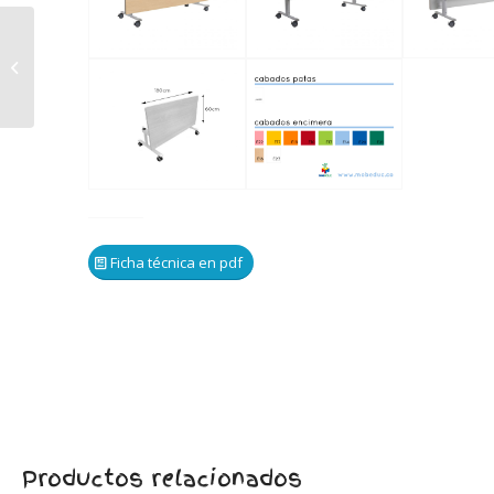
500606.60 – Mesa
abatible lateral
REGULABLE
Ficha técnica en pdf
Productos relacionados