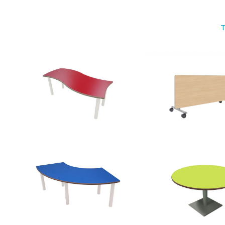
T
REGULABLE
rectangular ONDA
abatible lateral
500624 – Mesa
500608.60 – Mesa