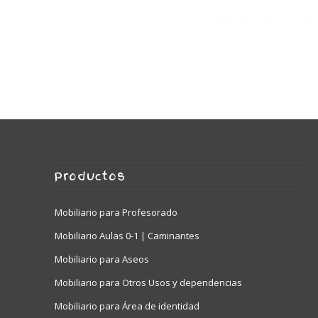
500620 – Mesa 1/4 de aro
REUNIÓN baja
500627.100 – Mes
Productos
Mobiliario para Profesorado
Mobiliario Aulas 0-1 | Caminantes
Mobiliario para Aseos
Mobiliario para Otros Usos y dependencias
Mobiliario para Área de identidad