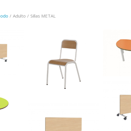
odo
/
Adulto
/
Sillas METAL
semired
500625 –
500901 – Silla MASTER