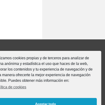
LE
lateral
0 – Mesa
MOBeduc
lizamos cookies propias y de terceros para analizar de
ma anónima y estadística el uso que haces de la web,
Vía Romana, s/n
orar los contenidos y tu experiencia de navegación y de
31520 Cascante (Navarra)
a manera ofrecerte la mejor experiencia de navegación
-SPAIN-
ible. Puedes obtener más información en:
ítica de cookies
Tel. + 34 948 850 384
Email: info@mobeduc.com
Aceptar todo