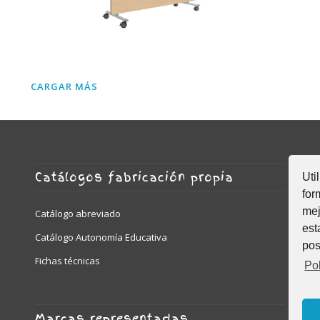
REGULAB
abatible 
500606.8
a de
REGULABLE
abatible lateral
500608.80 – Mesa
CARGAR MÁS
Catálogos fabricación propia
Uti
for
mej
Catálogo abreviado
est
Catálogo Autonomía Educativa
pos
Fichas técnicas
Pol
Marcas representadas