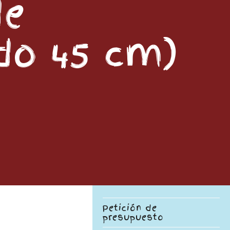
de
do 45 cm)
Petición de
presupuesto