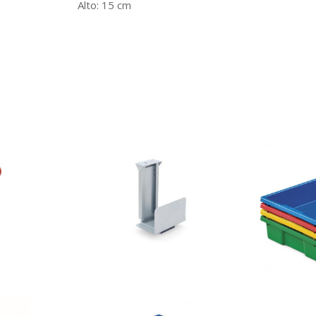
Alto: 15 cm
s
Soporte CPU
de fondo 
pequeña 