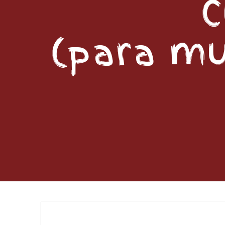
C
(para mu