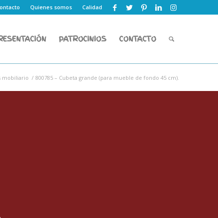
ontacto
Quienes somos
Calidad
RESENTACIÓN
PATROCINIOS
CONTACTO
mobiliario
/
800785 – Cubeta grande (para mueble de fondo 45 cm).