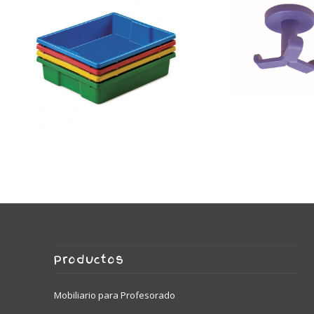
Percha Trio
45 cm).
(para mueble de fondo
800784 – Cubeta pequeña
Productos
Mobiliario para Profesorado