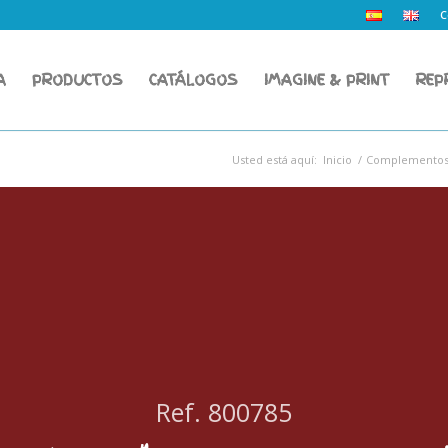
C
A
PRODUCTOS
CATÁLOGOS
IMAGINE & PRINT
REP
Usted está aquí:
Inicio
/
Complementos 
Ref. 800785