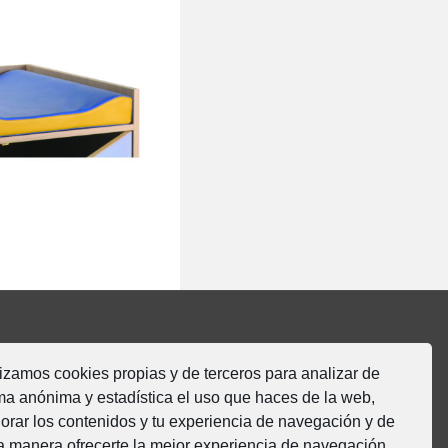
 Cubeta
r
– Cojín
MOBeduc
lizamos cookies propias y de terceros para analizar de
ma anónima y estadística el uso que haces de la web,
Vía Romana, s/n
orar los contenidos y tu experiencia de navegación y de
31520 Cascante (Navarra)
a manera ofrecerte la mejor experiencia de navegación