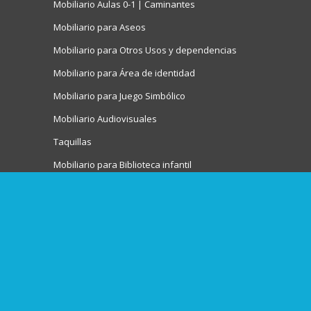
Mobiliario Aulas 0-1 | Caminantes
Mobiliario para Aseos
Mobiliario para Otros Usos y dependencias
Mobiliario para Área de identidad
Mobiliario para Juego Simbólico
Mobiliario Audiovisuales
Taquillas
Mobiliario para Biblioteca infantil
Mobiliario para Actividades artísticas
Juegos de interior
Mesas
Sillas
Tronas
Complementos para mobiliario escolar