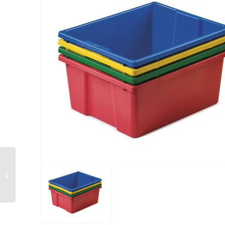
800888 – Cubeta
grande (para mueble
de fondo 40 cm).