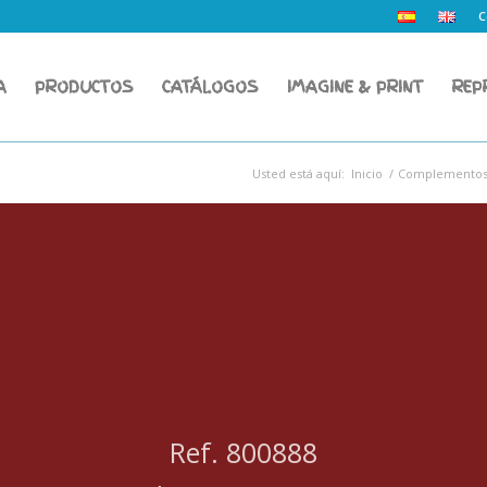
C
A
PRODUCTOS
CATÁLOGOS
IMAGINE & PRINT
REP
Usted está aquí:
Inicio
/
Complementos 
Ref. 800888