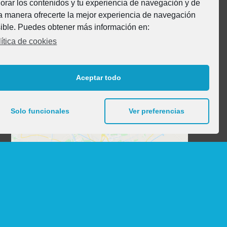
orar los contenidos y tu experiencia de navegación y de
Vía Romana, s/n
a manera ofrecerte la mejor experiencia de navegación
31520 Cascante (Navarra)
ible. Puedes obtener más información en:
-SPAIN-
ítica de cookies
Tel. + 34 948 850 384
Email: info@mobeduc.com
Aceptar todo
Localización
Solo funcionales
Ver preferencias
Click to accept
marketing cookies and
enable this content