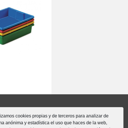
eble de fondo
 Cubeta pequeña
lizamos cookies propias y de terceros para analizar de
MOBeduc
ma anónima y estadística el uso que haces de la web,