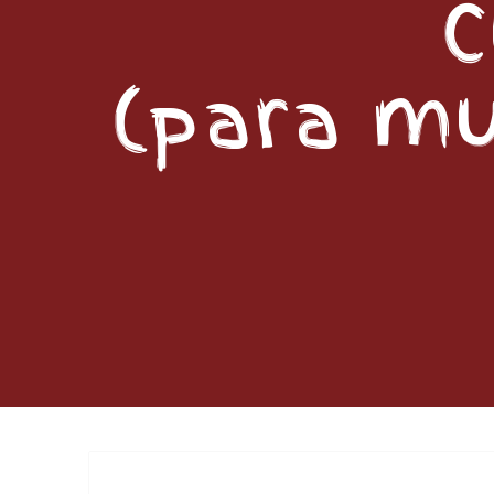
C
(para mu