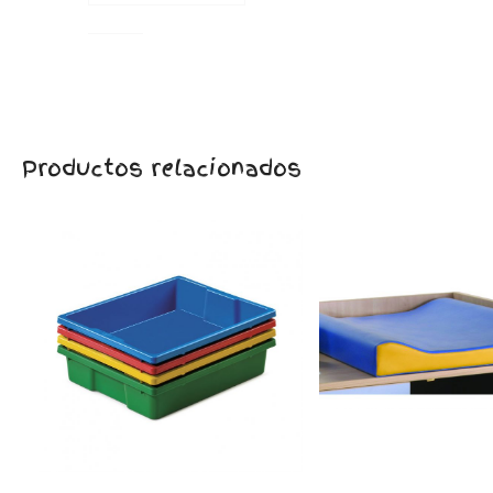
Productos relacionados
cambiador
x 189180 – Cojín
de fondo 40 cm).