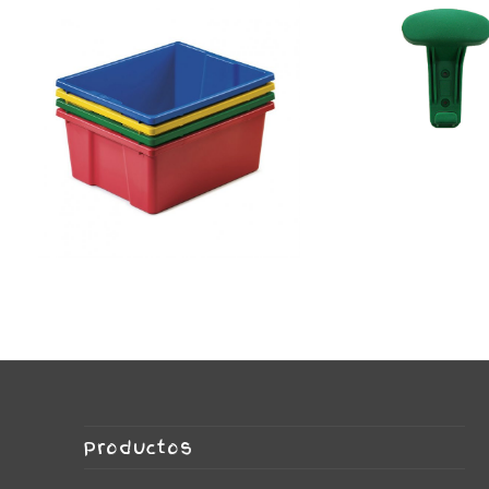
pequeña (para mueble
800887 – Cubeta
Percha de colore
40 cm).
(para mueble de fondo
800888 – Cubeta grande
Productos