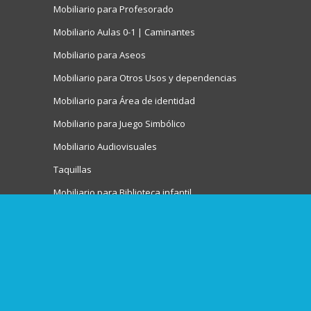
Mobiliario para Profesorado
Mobiliario Aulas 0-1 | Caminantes
Mobiliario para Aseos
Mobiliario para Otros Usos y dependencias
Mobiliario para Área de identidad
Mobiliario para Juego Simbólico
Mobiliario Audiovisuales
Taquillas
Mobiliario para Biblioteca infantil
Mobiliario para Actividades artísticas
Juegos de interior
Mesas
Sillas
Tronas