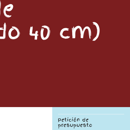
de
do 40 cm)
Petición de
presupuesto