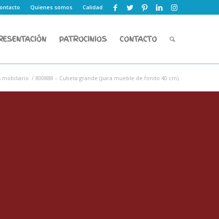
ontacto
Quienes somos
Calidad
RESENTACIÓN
PATROCINIOS
CONTACTO
mobiliario
/
800888 – Cubeta grande (para mueble de fondo 40 cm).