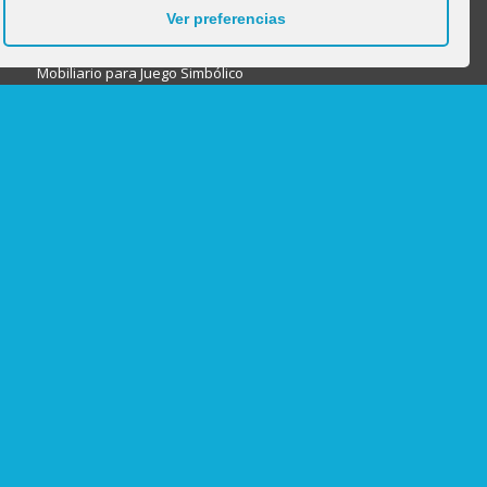
Mobiliario para Otros Usos y dependencias
Ver preferencias
Mobiliario para Área de identidad
Mobiliario para Juego Simbólico
Mobiliario Audiovisuales
Taquillas
Mobiliario para Biblioteca infantil
Mobiliario para Actividades artísticas
Juegos de interior
Mesas
Sillas
Tronas
Complementos para mobiliario escolar