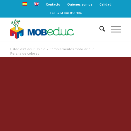
Contacto
Quienes somos
Calidad
Tel.: +34 948 850 384
Usted está aquí:
Inicio
/
Complementos mobiliario
/
Percha de colores