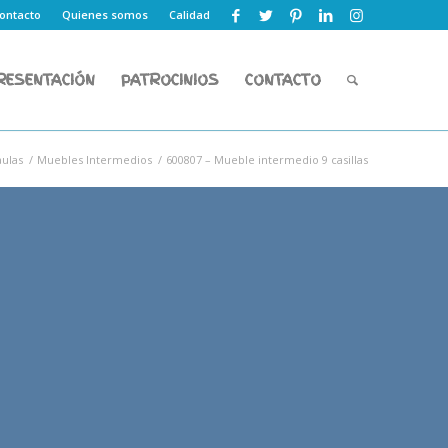
ontacto
Quienes somos
Calidad
RESENTACIÓN
PATROCINIOS
CONTACTO
aulas
/
Muebles Intermedios
/
600807 – Mueble intermedio 9 casillas