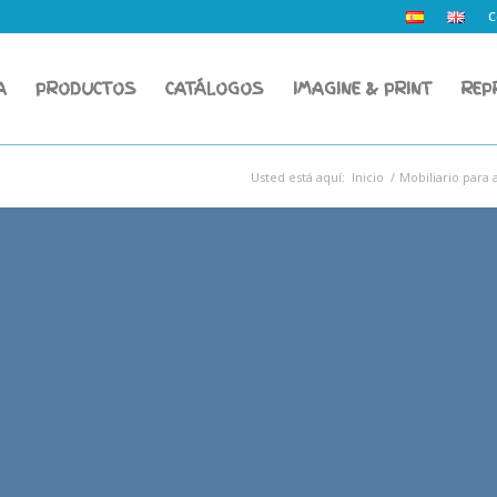
C
A
PRODUCTOS
CATÁLOGOS
IMAGINE & PRINT
REP
Usted está aquí:
Inicio
/
Mobiliario para 