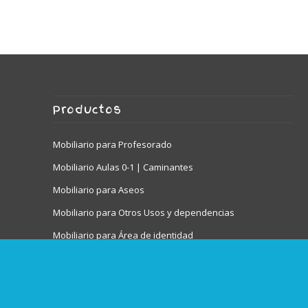
estantería
600301 – Mueble medio
Productos
Mobiliario para Profesorado
Mobiliario Aulas 0-1 | Caminantes
Mobiliario para Aseos
Mobiliario para Otros Usos y dependencias
Mobiliario para Área de identidad
Mobiliario para Juego Simbólico
Mobiliario Audiovisuales
Taquillas