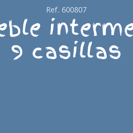
Ref. 600807
ble interm
9 casillas