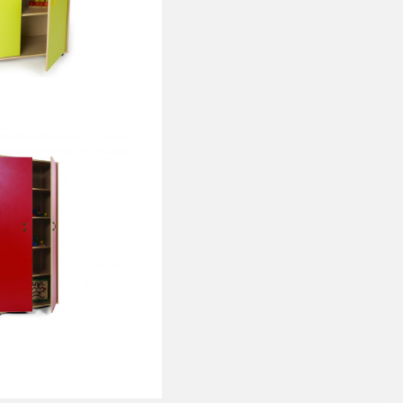
a
io armario y
 Mueble
2 puertas
Mueble alto