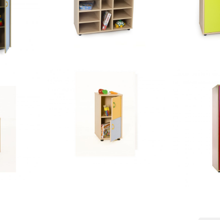
intermedio 15 casillas
estanterí
600811 – Mueble
intermed
600803 –
as
medio
armario 2 puertas 360
600217 – Mueble bajo
armario 
600402 – 