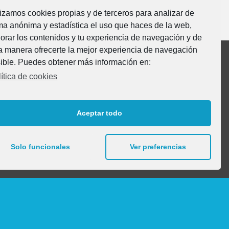
lizamos cookies propias y de terceros para analizar de
ma anónima y estadística el uso que haces de la web,
orar los contenidos y tu experiencia de navegación y de
a manera ofrecerte la mejor experiencia de navegación
ible. Puedes obtener más información en:
ítica de cookies
MOBeduc
Vía Romana, s/n
Aceptar todo
31520 Cascante (Navarra)
-SPAIN-
Solo funcionales
Ver preferencias
Tel. + 34 948 850 384
Email: info@mobeduc.com
Localización