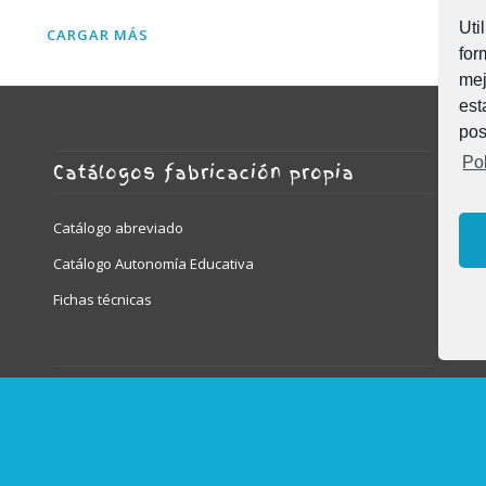
Uti
CARGAR MÁS
for
mej
est
pos
Pol
Catálogos fabricación propia
Catálogo abreviado
Catálogo Autonomía Educativa
Fichas técnicas
Marcas representadas
MOBeduc | Game Movil