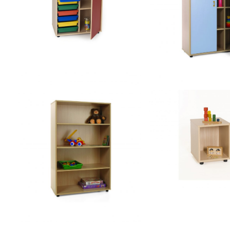
armario 700
intermedio cubetero
600816 – Mueble
armario 12 casill
600306 – Mueble 
superbajo 360
600108 – Mueble