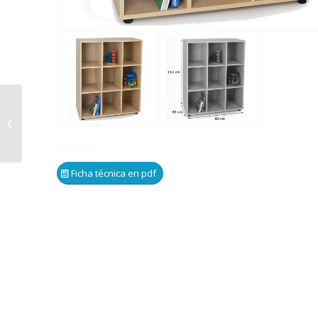
600806 – Mueble
intermedio armario 6
casillas
Ficha técnica en pdf