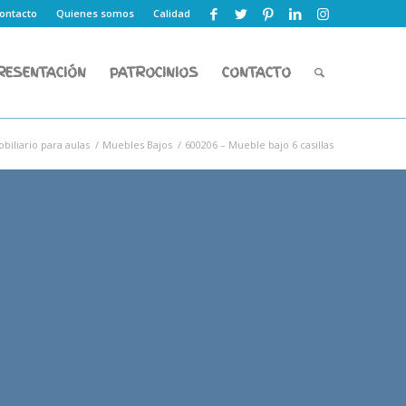
ontacto
Quienes somos
Calidad
RESENTACIÓN
PATROCINIOS
CONTACTO
biliario para aulas
/
Muebles Bajos
/
600206 – Mueble bajo 6 casillas