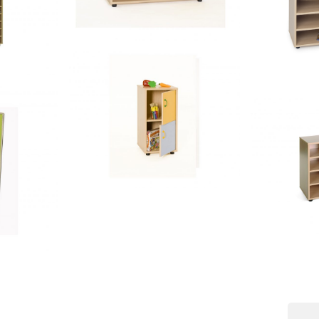
cubetero
superbajo estantería
600111 – Mueble
io
alto
cubetero
intermedi
600818 –
armario 2 puertas 360
600217 – Mueble bajo
casillas
600205 – 
s ONDA
lto