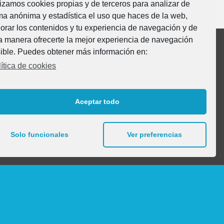
lizamos cookies propias y de terceros para analizar de
ma anónima y estadística el uso que haces de la web,
orar los contenidos y tu experiencia de navegación y de
a manera ofrecerte la mejor experiencia de navegación
ible. Puedes obtener más información en:
ítica de cookies
MOBeduc
Vía Romana, s/n
Aceptar todo
31520 Cascante (Navarra)
-SPAIN-
Tel. + 34 948 850 384
Solo funcionales
Ver preferencias
Email: info@mobeduc.com
Localización