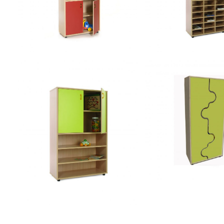
hueco central
casillero y armar
armario 4 puertas y
600406 – Mueble 
600407 – Mueble alto
armario, puerta
600410 – Mueble a
estantería y armario
600304 – Mueble medio