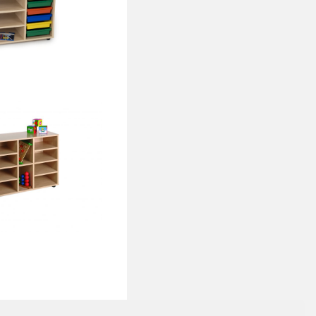
o estantería
 Mueble
Mueble bajo 10