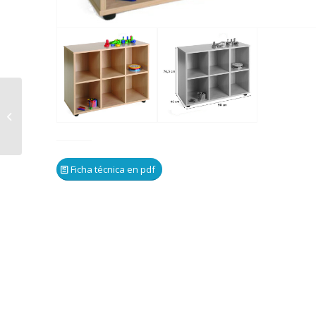
600205 – Mueble bajo
10 casillas
Ficha técnica en pdf