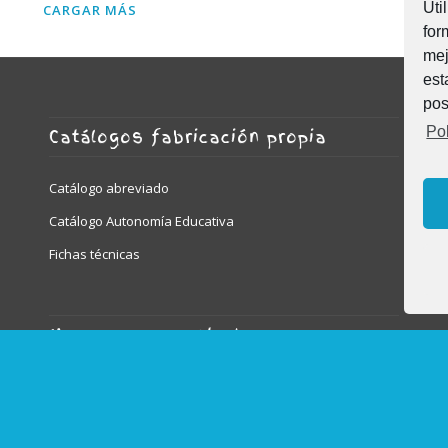
Uti
CARGAR MÁS
for
mej
est
pos
Pol
Catálogos fabricación propia
Catálogo abreviado
Catálogo Autonomía Educativa
Fichas técnicas
Marcas representadas
MOBeduc | Game Movil