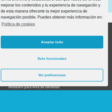
mejorar los contenidos y tu experiencia de navegación y
de esta manera ofrecerte la mejor experiencia de
navegación posible. Puedes obtener más información en:
Política de cookies
Productos
Aceptar todo
Mobiliario para Profesorado
Solo funcionales
Mobiliario Aulas 0-1 | Caminantes
Mobiliario para Aseos
Ver preferencias
Mobiliario para Otros Usos y dependencias
Mobiliario para Área de identidad
Mobiliario para Juego Simbólico
Mobiliario Audiovisuales
Taquillas