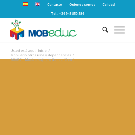
Contacto
Quienes somos
Calidad
Tel.: +34 948 850 384
Usted está aquí:
Inicio
/
Mobiliario otros usos y dependencias
/
600637 – Mueble vajillero (fondo 42 cm)