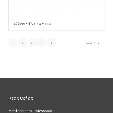
600644 – Puerta valla
1
2
3
4
5
Página 1 de 5
Productos
Mobiliario para Profesorado