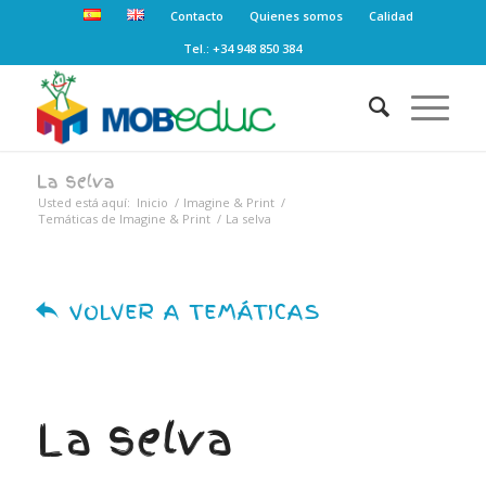
Contacto
Quienes somos
Calidad
Tel.: +34 948 850 384
La selva
Usted está aquí:
Inicio
/
Imagine & Print
/
Temáticas de Imagine & Print
/
La selva
VOLVER A TEMÁTICAS
La selva