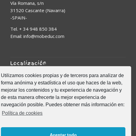
Vía Romana, s/n
31520 Cascante (Navarra)
-SPAIN-
Tel. + 34 948 850 384
Email: info@mobeduc.com
Localización
Utilizamos cookies propias y de terceros para analizar de
forma anónima y estadística el uso que haces de la web,
mejorar los contenidos y tu experiencia de navegación y
de esta manera ofrecerte la mejor experiencia de
Click to accept marketing
navegación posible. Puedes obtener más información en:
cookies and enable this
Política de cookies
content
Aceptar todo