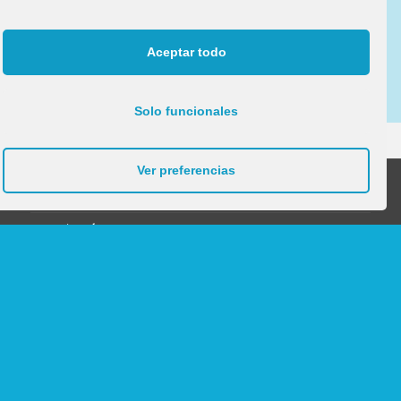
He leído y acepto la
Política de Protección de Datos
Aceptar todo
Solo funcionales
Ver preferencias
Productos
Mobiliario para Profesorado
Mobiliario Aulas 0-1 | Caminantes
Mobiliario para Aseos
Mobiliario para Otros Usos y dependencias
Mobiliario para Área de identidad