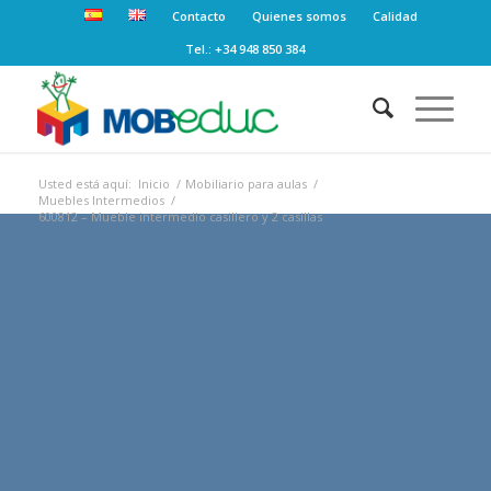
Contacto
Quienes somos
Calidad
Tel.: +34 948 850 384
Usted está aquí:
Inicio
/
Mobiliario para aulas
/
Muebles Intermedios
/
600812 – Mueble intermedio casillero y 2 casillas