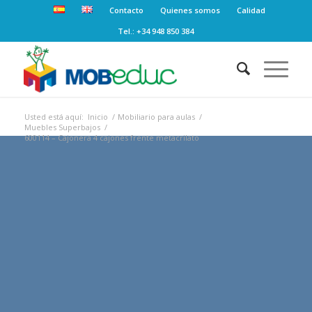
Contacto
Quienes somos
Calidad
Tel.: +34 948 850 384
Usted está aquí:
Inicio
/
Mobiliario para aulas
/
Muebles Superbajos
/
600114 – Cajonera 4 cajones frente metacrilato